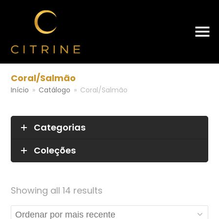
Coral/Salmão
Início
»
Catálogo
»
Coral/Salmão
Categorias
Coleções
Sorted
Showing all 14 results
by