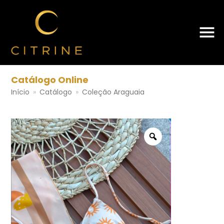
Catálogo Online
Início
»
Catálogo
»
Coleção Araguaia