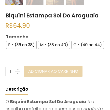
Biquíni Estampa Sol Do Araguaia
R$
64,90
Tamanho
P - (36 ao 38)
M - (38 ao 40)
G - (40 ao 44)
Biquíni
ADICIONAR AO CARRINHO
Estampa
Sol
Descrição
Do
Araguaia
O
Biquíni Estampa Sol Do Araguaia
é a
quantidade
escolha perfeita para quem busca
conforto,