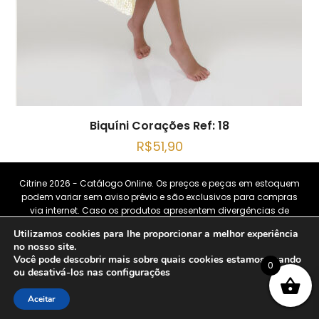
Biquíni Corações Ref: 18
R$
51,90
Citrine 2026 - Catálogo Online. Os preços e peças em estoquem
podem variar sem aviso prévio e são exclusivos para compras
via internet. Caso os produtos apresentem divergências de
valores, o preço válido é o do carrinho de compras. Vendas
Utilizamos cookies para lhe proporcionar a melhor experiência
sujeitas a análise e confirmação de dados.
no nosso site.
Você pode descobrir mais sobre quais cookies estamos usando
0
ou desativá-los nas
configurações
Aceitar