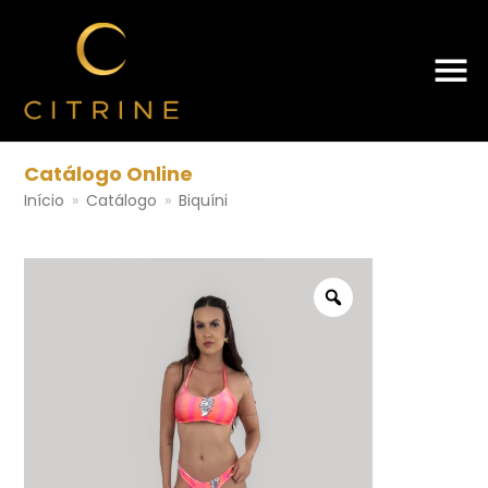
Catálogo Online
Início
»
Catálogo
»
Biquíni