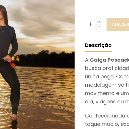
Calça
ADICIO
Pescadora
Ref:
Descrição
1042
quantidade
A
Calça Pescad
busca praticida
única peça. Com
modelagem soltin
movimento e um v
dia, viagens ou 
Confeccionada em
toque macio, exc