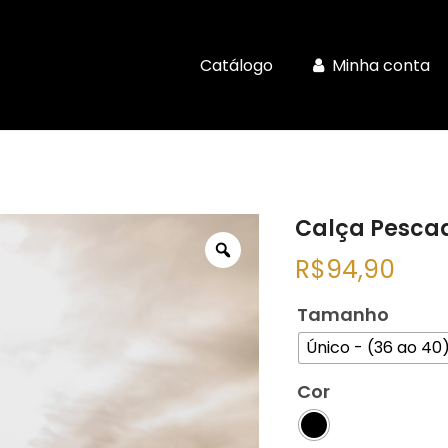
Catálogo
Minha conta
Calça Pescad
R$
94,90
Tamanho
Único - (36 ao 40
Cor