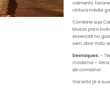
caimento favorec
cintura média ga
Combine sua Cal
blusas para look
essencial no gu
sem abrir mão do
Destaques:
–
Te
moderna
–
Versa
de combinar
Garanta já a sua 