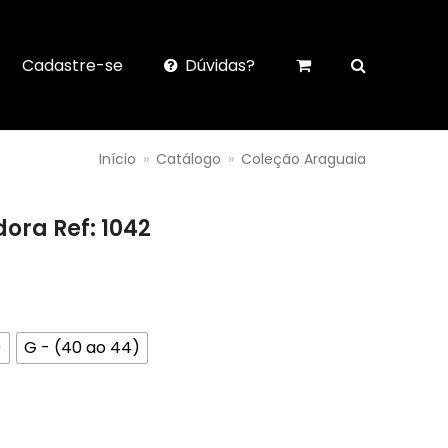
Cadastre-se
Dúvidas?
Início
»
Catálogo
»
Coleção Araguaia
ora Ref: 1042
)
G - (40 ao 44)