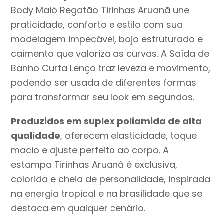
Lenço
Body Maiô Regatão Tirinhas Aruanã une
Tirinhas
praticidade, conforto e estilo com sua
Aruanã
modelagem impecável, bojo estruturado e
Ref:
caimento que valoriza as curvas. A Saída de
963
Banho Curta Lenço traz leveza e movimento,
quantidade
podendo ser usada de diferentes formas
para transformar seu look em segundos.
Produzidos em suplex poliamida de alta
qualidade
, oferecem elasticidade, toque
macio e ajuste perfeito ao corpo. A
estampa Tirinhas Aruanã é exclusiva,
colorida e cheia de personalidade, inspirada
na energia tropical e na brasilidade que se
destaca em qualquer cenário.