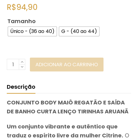
R$
94,90
Tamanho
Único - (36 ao 40)
G - (40 ao 44)
Conjunto
ADICIONAR AO CARRINHO
Body
Maiô
Descrição
Regatão
e
CONJUNTO BODY MAIÔ REGATÃO E SAÍDA
Saida
DE BANHO CURTA LENÇO TIRINHAS ARUANÃ
de
Banho
Um conjunto vibrante e autêntico que
Curta
traduz o espírito livre da mulher Citrine.
O