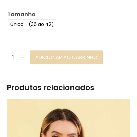
Tamanho
Único - (36 ao 42)
Cropped
ADICIONAR AO CARRINHO
Cavado
Viés
Onça
Produtos relacionados
Ref:
351
quantidade