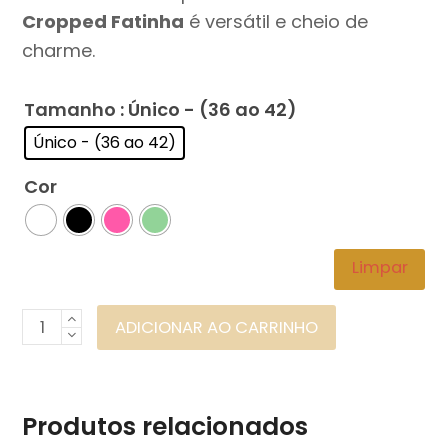
Cropped Fatinha
é versátil e cheio de
charme.
Tamanho
: Único - (36 ao 42)
Único - (36 ao 42)
Cor
Limpar
Cropped
ADICIONAR AO CARRINHO
Fatinha
Ref:
611
Produtos relacionados
quantidade