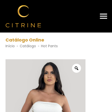
Catálogo Online
Início
»
Catálogo
»
Hot Pants