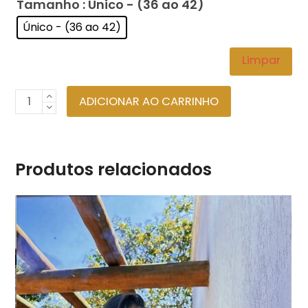
Tamanho
: Único - (36 ao 42)
Único - (36 ao 42)
Limpar
Saída
ADICIONAR AO CARRINHO
de
Banho
Havaí
Produtos relacionados
Jardim
Vermelho
Ref:
276
quantidade